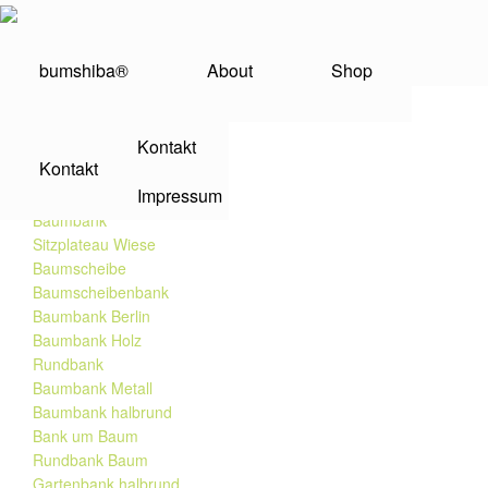
bumshiba®
About
Shop
Baumbank ohne Lehne
Kontakt
Kontakt
SERVICE
Impressum
Baumbank
Sitzplateau Wiese
Baumscheibe
Baumscheibenbank
Baumbank Berlin
Baumbank Holz
Rundbank
Baumbank Metall
Baumbank halbrund
Bank um Baum
Rundbank Baum
Gartenbank halbrund