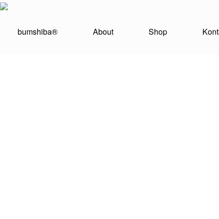
Baumbank Metall stabil
bumshiba®
About
Shop
Kont