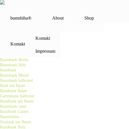
Baumbank Eukalyptus
bumshiba®
About
Shop
SERVICE
Kontakt
Baumbank
Kontakt
Sitzplateau Wiese
Baumscheibe
Impressum
Baumscheibenbank
Baumbank Berlin
Baumbank Holz
Rundbank
Baumbank Metall
Baumbank halbrund
Bank um Baum
Rundbank Baum
Gartenbank halbrund
Rundbank um Baum
Baumbank rund
Rundbank Garten
Baumbänke
Sitzbank um Baum
Rundbank Holz