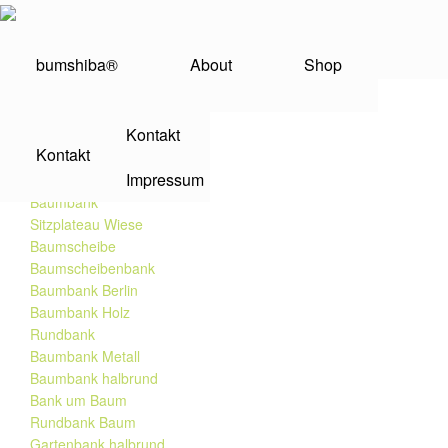
bumshiba®
About
Shop
Baumbank Eiche
Kontakt
Kontakt
SERVICE
Impressum
Baumbank
Sitzplateau Wiese
Baumscheibe
Baumscheibenbank
Baumbank Berlin
Baumbank Holz
Rundbank
Baumbank Metall
Baumbank halbrund
Bank um Baum
Rundbank Baum
Gartenbank halbrund